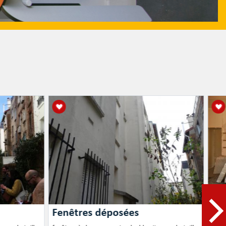
Fenêtres déposées
Rac