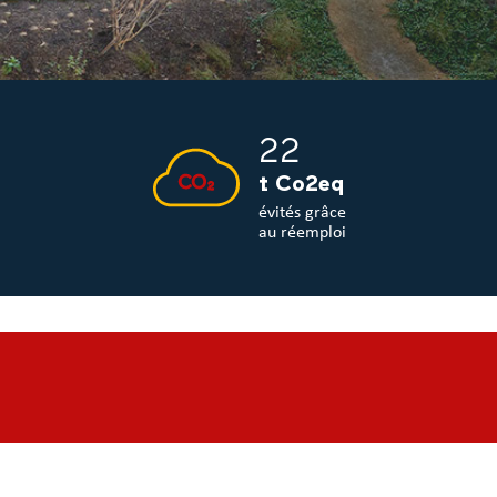
22
t Co2eq
évités grâce
au réemploi