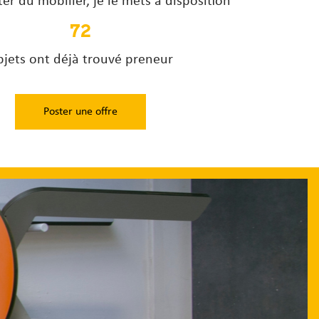
er du mobilier, je le mets à disposition
72
jets ont déjà trouvé preneur
Poster une offre