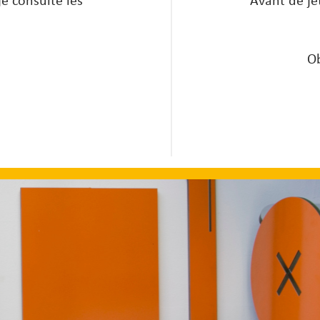
e consulte les
Avant de jet
Ob