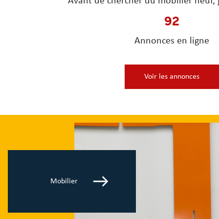
Avant de chercher du mobilier neuf, j
92
Annonces en ligne
Voir les annonces
Mobilier