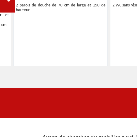
local
2 parois de douche de 70 cm de large et 190 de
2 WC sans rés
nt du
hauteur
er et
0 cm