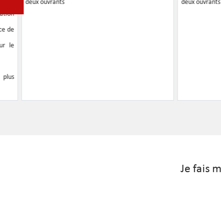
deux ouvrants
deux ouvrants
ration
ce de
ur le
plus
Je fais 