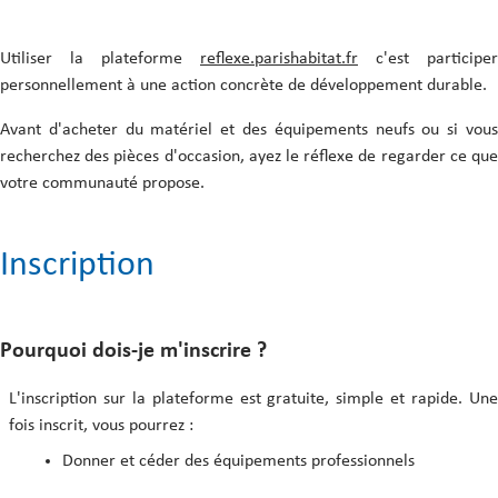
Comment valider un don/ une
Le contact avec le donneur
cession ?
La Charte du donneur
Utiliser la plateforme
reflexe.parishabitat.fr
c'est participer
personnellement à une action concrète de développement durable.
Avant d'acheter du matériel et des équipements neufs ou si vous
Les annonces de don ou de cession
recherchez des pièces d'occasion, ayez le réflexe de regarder ce que
votre communauté propose.
Le contact avec le preneur
Le contact avec la modération
Inscription
Pourquoi dois-je m'inscrire ?
L'inscription sur la plateforme est gratuite, simple et rapide. Une
fois inscrit, vous pourrez :
Donner et céder des équipements professionnels