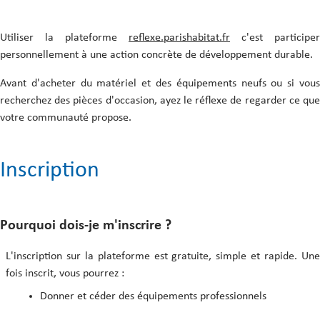
Comment valider un don/ une
Le contact avec le donneur
cession ?
La Charte du donneur
Utiliser la plateforme
reflexe.parishabitat.fr
c'est participer
personnellement à une action concrète de développement durable.
Avant d'acheter du matériel et des équipements neufs ou si vous
Les annonces de don ou de cession
recherchez des pièces d'occasion, ayez le réflexe de regarder ce que
votre communauté propose.
Le contact avec le preneur
Le contact avec la modération
Inscription
Pourquoi dois-je m'inscrire ?
L'inscription sur la plateforme est gratuite, simple et rapide. Une
fois inscrit, vous pourrez :
Donner et céder des équipements professionnels