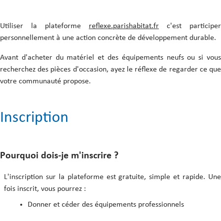
Comment valider un don/ une
Le contact avec le donneur
cession ?
La Charte du donneur
Utiliser la plateforme
reflexe.parishabitat.fr
c'est participer
personnellement à une action concrète de développement durable.
Avant d'acheter du matériel et des équipements neufs ou si vous
Les annonces de don ou de cession
recherchez des pièces d'occasion, ayez le réflexe de regarder ce que
votre communauté propose.
Le contact avec le preneur
Le contact avec la modération
Inscription
Pourquoi dois-je m'inscrire ?
L'inscription sur la plateforme est gratuite, simple et rapide. Une
fois inscrit, vous pourrez :
Donner et céder des équipements professionnels