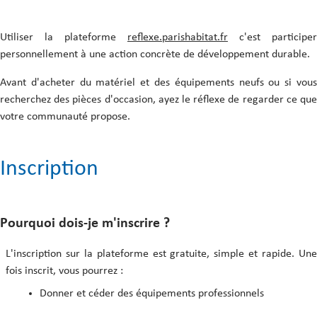
Comment valider un don/ une
Le contact avec le donneur
cession ?
La Charte du donneur
Utiliser la plateforme
reflexe.parishabitat.fr
c'est participer
personnellement à une action concrète de développement durable.
Avant d'acheter du matériel et des équipements neufs ou si vous
Les annonces de don ou de cession
recherchez des pièces d'occasion, ayez le réflexe de regarder ce que
votre communauté propose.
Le contact avec le preneur
Le contact avec la modération
Inscription
Pourquoi dois-je m'inscrire ?
L'inscription sur la plateforme est gratuite, simple et rapide. Une
fois inscrit, vous pourrez :
Donner et céder des équipements professionnels