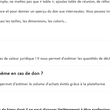
xemple, ne mettez pas que « table », ajoutez table de réunion, de réfect
nonce et pour donner un aperçu du don aux internautes. Vous pouvez in
uez les tailles, les dimensions, les coloris...
pas de valeur juridique ! Il nous permet d'estimer les quantités de dé
même en cas de don ?
us permet d'estimer le volume d'achats évités grâce à la plateforme
de biens dont il ne peut disposer légitimement à titre profession