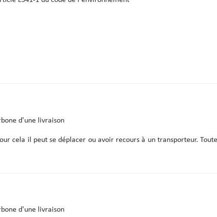
rticle L541-1 du code de l'environnement
rbone d'une livraison
our cela il peut se déplacer ou avoir recours à un transporteur. Toute
rbone d'une livraison