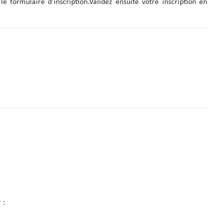
e formulaire d'inscription.Validez ensuite votre inscription en
 :